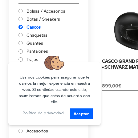
Bolsas / Accesorios
Botas / Sneakers
Cascos
Chaquetas
Guantes
Pantalones
Trajes
CASCO GRAND 
«SCHWARZ MAT
Ropa funcional
Usamos cookies para asegurar que te
damos la mejor experiencia en nuestra
Lifestyle
899,00
€
web. Si continúas usando este sitio,
asumiremos que estás de acuerdo con
Heritage
ello.
Logo
Política de privacidad
Aceptar
Motorsport
Iconic
Accesorios