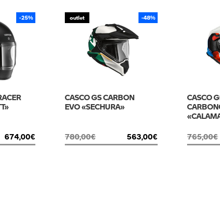
-25%
outlet
-48%
RACER
CASCO GS CARBON
CASCO G
T»
EVO «SECHURA»
CARBON
«CALAM
674,00
€
780,00
€
563,00
€
765,00
€