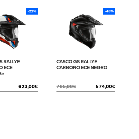
-22%
-46%
S RALLYE
CASCO GS RALLYE
O ECE
CARBONO ECE NEGRO
A»
623,00
€
765,00
€
574,00
€